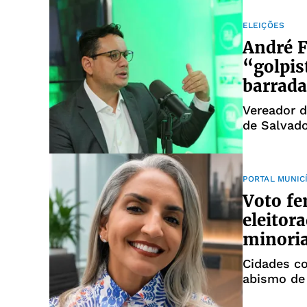
ELEIÇÕES
André F
“golpis
barrada
Vereador 
de Salvado
PORTAL MUNIC
Voto fe
eleitor
minoria
Cidades c
abismo de 