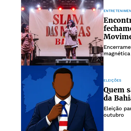
ENTRETENIME
Encontr
fecham
Movim
Encerrame
magnética
ELEIÇÕES
Quem sã
da Bahi
Eleição p
outubro