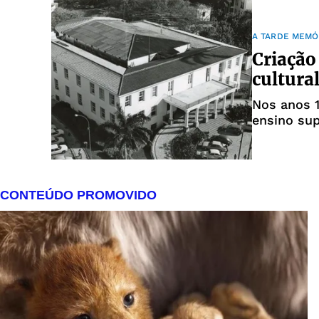
A TARDE MEMÓ
Criação
cultura
Nos anos 1
ensino sup