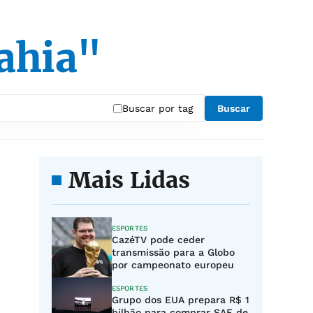
ahia"
Buscar por tag
Buscar
Mais Lidas
ESPORTES
CazéTV pode ceder
transmissão para a Globo
por campeonato europeu
ESPORTES
Grupo dos EUA prepara R$ 1
bilhão para comprar SAF de