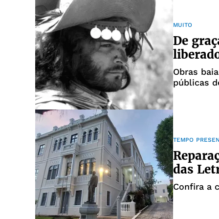
MUITO
De graç
liberad
Obras bai
públicas d
TEMPO PRESE
Reparaç
das Let
Confira a 