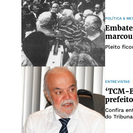
POLÍTICA & M
Embate 
marcou 
Pleito fic
ENTREVISTAS
‘TCM-BA
prefeit
Confira en
do Tribun