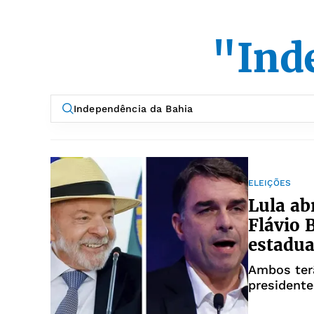
"Ind
ELEIÇÕES
Lula ab
Flávio 
estadua
Ambos terã
president