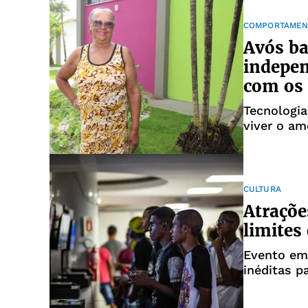
COMPORTAMEN
Avós b
indepe
com os
Tecnologi
viver o am
CULTURA
Atraçõe
limites 
Evento em 
inéditas p