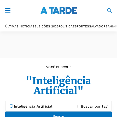
Últimas notícias
ÚLTIMAS NOTÍCIAS
ELEIÇÕES 2026
POLÍTICA
ESPORTES
SALVADOR
BAHIA
P
VOCÊ BUSCOU:
"Inteligência
Artificial"
Buscar por tag
Buscar