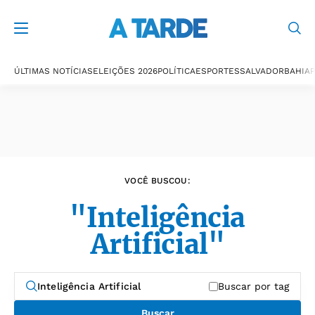
Últimas notícias
ÚLTIMAS NOTÍCIAS
ELEIÇÕES 2026
POLÍTICA
ESPORTES
SALVADOR
BAHIA
P
VOCÊ BUSCOU:
"Inteligência
Artificial"
Buscar por tag
Buscar