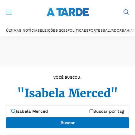
Últimas notícias
ÚLTIMAS NOTÍCIAS
ELEIÇÕES 2026
POLÍTICA
ESPORTES
SALVADOR
BAHIA
P
VOCÊ BUSCOU:
"Isabela Merced"
Buscar por tag
Buscar