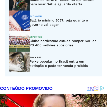
para virar SAF e aguarda oferta
ECONOMIA
Salário mínimo 2027: veja quanto o
governo vai pagar
ESPORTES
Clube nordestino estuda romper SAF de
R$ 400 milhões após crise
ZONA PET
Peixe popular no Brasil entra em
extinção e pode ter venda proibida