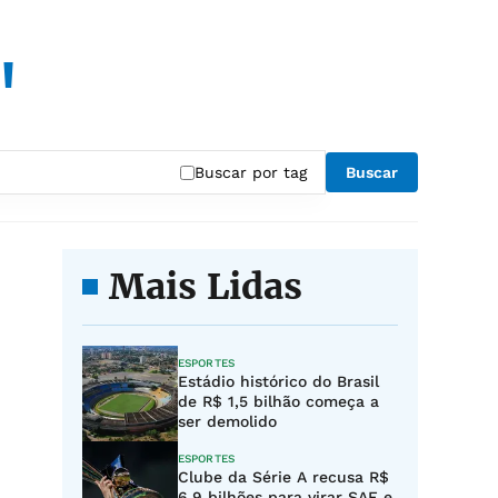
"
Buscar por tag
Buscar
Mais Lidas
ESPORTES
Estádio histórico do Brasil
de R$ 1,5 bilhão começa a
ser demolido
ESPORTES
Clube da Série A recusa R$
6,9 bilhões para virar SAF e