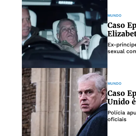
MUNDO
Caso Ep
Elizabe
Ex-príncip
sexual com
Jeffrey Ep
MUNDO
Caso Ep
Unido é
Polícia a
oficiais