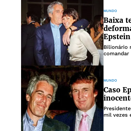
MUNDO
Baixa t
deforma
Epstein
Bilionário
comandar 
exploração
MUNDO
Caso Ep
inocent
Presidente
mil vezes 