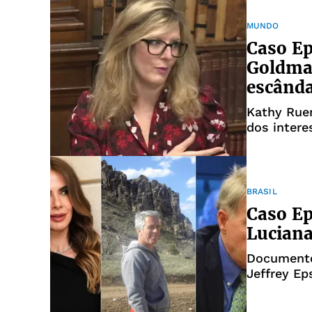
MUNDO
Caso Ep
Goldma
escând
Kathy Rue
dos intere
BRASIL
Caso Ep
Luciana
Documento
Jeffrey Ep