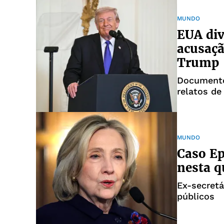
MUNDO
EUA di
acusaçã
Trump
Documento
relatos de
tinha 13 a
MUNDO
Caso Ep
nesta q
Ex-secretá
públicos