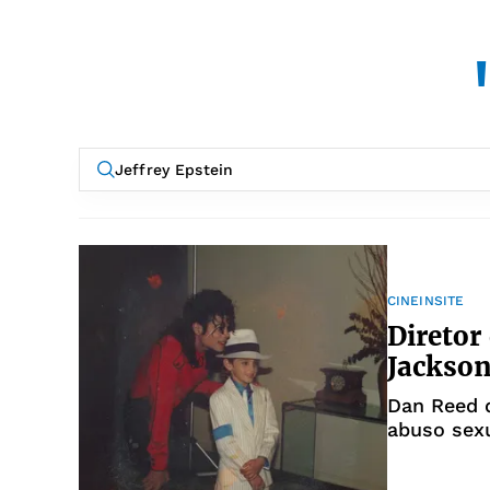
CINEINSITE
Diretor
Jackson
Dan Reed 
abuso sexu