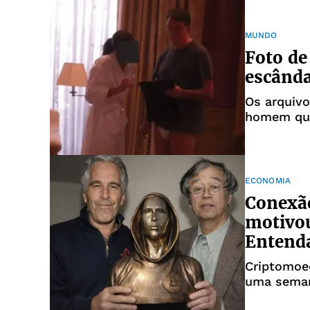
MUNDO
Foto de
escânda
Os arquiv
homem que
de uma mu
ECONOMIA
Conexão
motivo
Entend
Criptomoe
uma sema