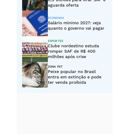
aguarda oferta
ECONOMIA
Salário mínimo 2027: veja
quanto o governo vai pagar
ESPORTES
Clube nordestino estuda
romper SAF de R$ 400
milhões após crise
ZONA PET
Peixe popular no Brasil
entra em extinção e pode
ter venda proibida