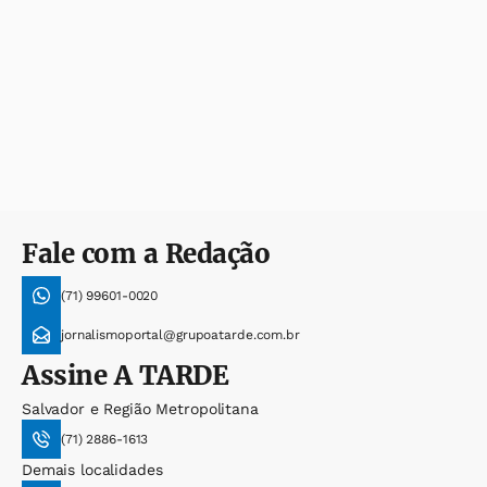
Fale com a Redação
(71) 99601-0020
jornalismoportal@grupoatarde.com.br
Assine
A TARDE
Salvador e Região Metropolitana
(71) 2886-1613
Demais localidades