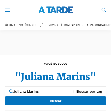
Últimas notícias
ÚLTIMAS NOTÍCIAS
ELEIÇÕES 2026
POLÍTICA
ESPORTES
SALVADOR
BAHIA
P
VOCÊ BUSCOU:
"Juliana Marins"
Buscar por tag
Buscar