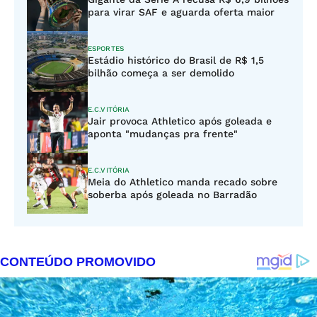
para virar SAF e aguarda oferta maior
ESPORTES
Estádio histórico do Brasil de R$ 1,5
bilhão começa a ser demolido
E.C.VITÓRIA
Jair provoca Athletico após goleada e
aponta "mudanças pra frente"
E.C.VITÓRIA
Meia do Athletico manda recado sobre
soberba após goleada no Barradão