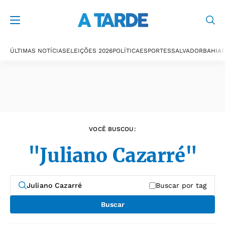
Últimas notícias
ÚLTIMAS NOTÍCIAS
ELEIÇÕES 2026
POLÍTICA
ESPORTES
SALVADOR
BAHIA
P
VOCÊ BUSCOU:
"Juliano Cazarré"
Buscar por tag
Buscar