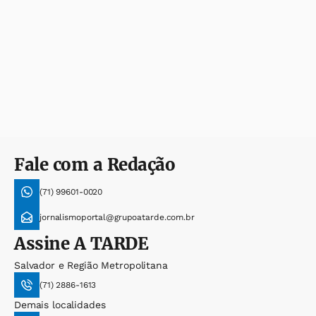
Fale com a Redação
(71) 99601-0020
jornalismoportal@grupoatarde.com.br
Assine
A TARDE
Salvador e Região Metropolitana
(71) 2886-1613
Demais localidades