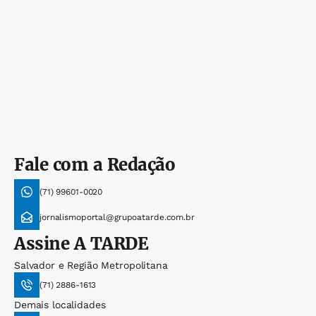
Fale com a Redação
(71) 99601-0020
jornalismoportal@grupoatarde.com.br
Assine
A TARDE
Salvador e Região Metropolitana
(71) 2886-1613
Demais localidades