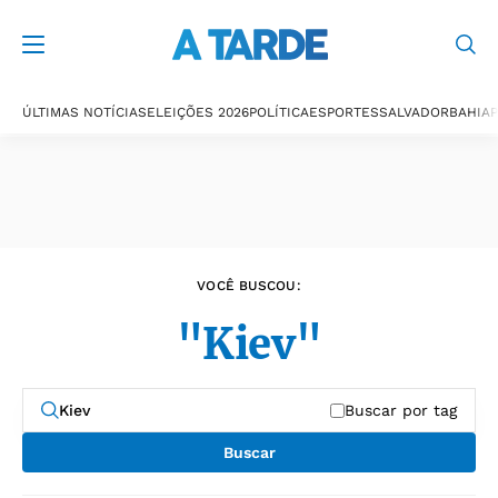
Últimas notícias
ÚLTIMAS NOTÍCIAS
ELEIÇÕES 2026
POLÍTICA
ESPORTES
SALVADOR
BAHIA
P
VOCÊ BUSCOU:
"Kiev"
Buscar por tag
Buscar