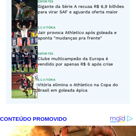
ESPORTES
Gigante da Série A recusa R$ 6,9 bilhões
para virar SAF e aguarda oferta maior
E.C.VITÓRIA
Jair provoca Athletico após goleada e
aponta "mudanças pra frente"
ESPORTES
Clube multicampeão da Europa é
vendido por apenas R$ 6 após crise
E.C.VITÓRIA
Vitória elimina o Athletico na Copa do
Brasil em goleada épica