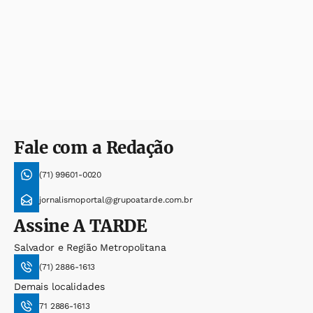
Fale com a Redação
(71) 99601-0020
jornalismoportal@grupoatarde.com.br
Assine
A TARDE
Salvador e Região Metropolitana
(71) 2886-1613
Demais localidades
71 2886-1613