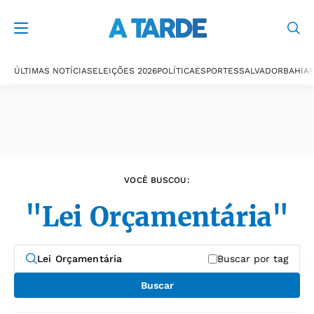
Últimas notícias
ÚLTIMAS NOTÍCIAS
ELEIÇÕES 2026
POLÍTICA
ESPORTES
SALVADOR
BAHIA
P
VOCÊ BUSCOU:
"Lei Orçamentária"
Buscar por tag
Buscar