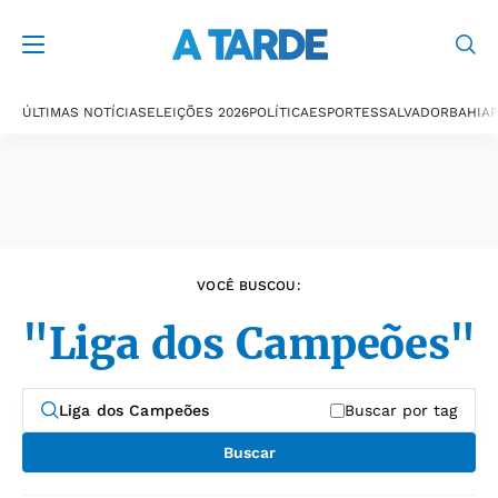
Últimas notícias
ÚLTIMAS NOTÍCIAS
ELEIÇÕES 2026
POLÍTICA
ESPORTES
SALVADOR
BAHIA
P
VOCÊ BUSCOU:
"Liga dos Campeões"
Buscar por tag
Buscar