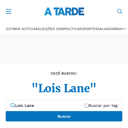
Últimas notícias
ÚLTIMAS NOTÍCIAS
ELEIÇÕES 2026
POLÍTICA
ESPORTES
SALVADOR
BAHIA
P
VOCÊ BUSCOU:
"Lois Lane"
Buscar por tag
Buscar