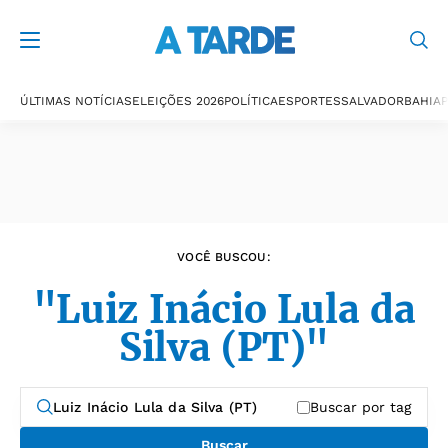
Últimas notícias
ÚLTIMAS NOTÍCIAS
ELEIÇÕES 2026
POLÍTICA
ESPORTES
SALVADOR
BAHIA
P
VOCÊ BUSCOU:
"Luiz Inácio Lula da
Silva (PT)"
Buscar por tag
Buscar