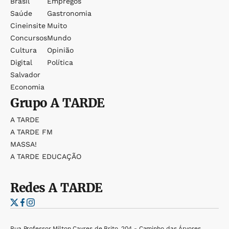
Brasil
Empregos
Saúde
Gastronomia
Cineinsite
Muito
Concursos
Mundo
Cultura
Opinião
Digital
Política
Salvador
Economia
Grupo
A TARDE
A TARDE
A TARDE FM
MASSA!
A TARDE EDUCAÇÃO
Redes
A TARDE
Rua Professor Milton Cayres de Brito, 204 - Caminho das Árvores,