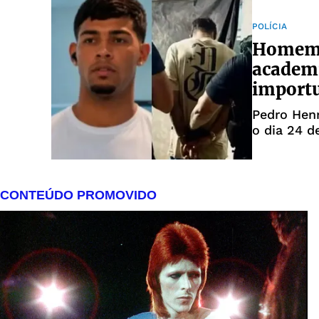
POLÍCIA
Homem 
academi
import
Pedro Henr
o dia 24 d