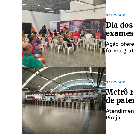
SALVADOR
Dia dos
exames 
Ação ofere
forma grat
SALVADOR
Metrô r
de pate
Atendimen
Pirajá