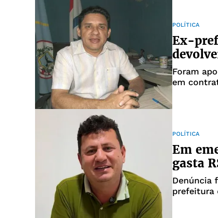
POLÍTICA
Ex-pref
devolve
Foram apo
em contrat
POLÍTICA
Em emer
gasta R
Denúncia f
prefeitura