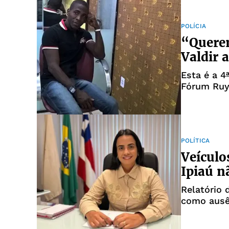
POLÍCIA
“Querem
Valdir 
Esta é a 4
Fórum Ruy
POLÍTICA
Veículo
Ipiaú n
Relatório 
como ausê