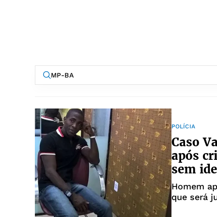
POLÍCIA
Caso Va
após cr
sem ide
Homem apa
que será j