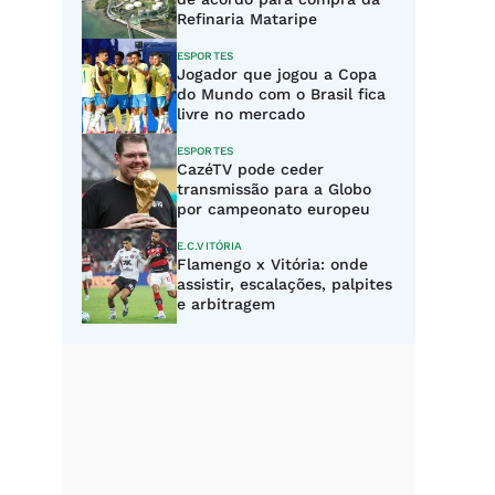
Refinaria Mataripe
ESPORTES
Jogador que jogou a Copa
do Mundo com o Brasil fica
livre no mercado
ESPORTES
CazéTV pode ceder
transmissão para a Globo
por campeonato europeu
E.C.VITÓRIA
Flamengo x Vitória: onde
assistir, escalações, palpites
e arbitragem