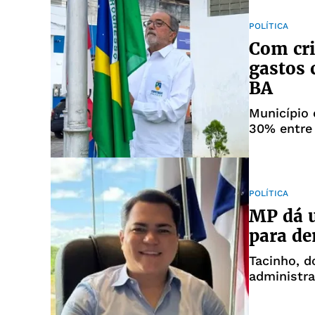
POLÍTICA
Com cri
gastos 
BA
Município
30% entre
POLÍTICA
MP dá u
para de
Tacinho, d
administra