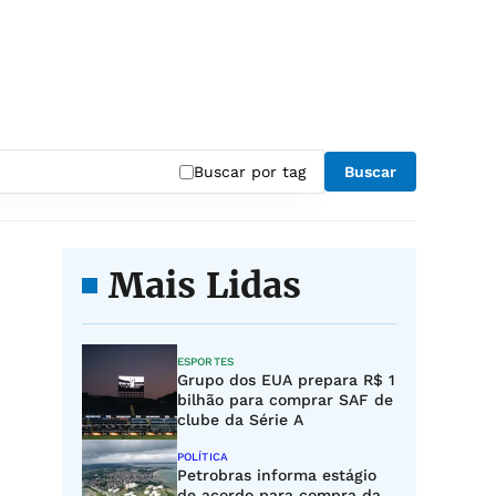
Buscar por tag
Buscar
Mais Lidas
ESPORTES
Grupo dos EUA prepara R$ 1
bilhão para comprar SAF de
clube da Série A
POLÍTICA
Petrobras informa estágio
de acordo para compra da