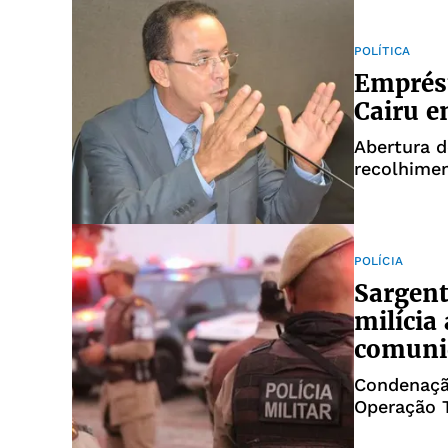
POLÍTICA
Emprés
Cairu e
Abertura d
recolhime
POLÍCIA
Sargent
milícia
comuni
Condenação
Operação T