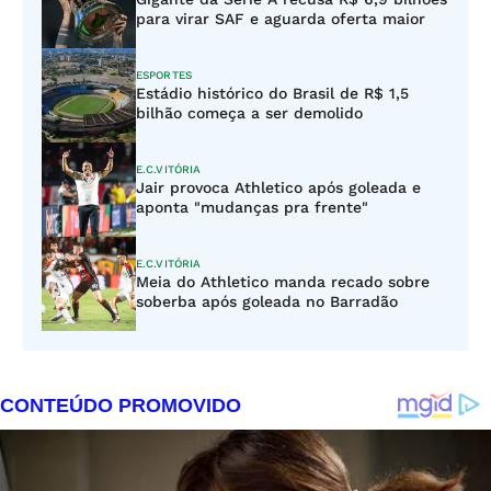
para virar SAF e aguarda oferta maior
ESPORTES
Estádio histórico do Brasil de R$ 1,5
bilhão começa a ser demolido
E.C.VITÓRIA
Jair provoca Athletico após goleada e
aponta "mudanças pra frente"
E.C.VITÓRIA
Meia do Athletico manda recado sobre
soberba após goleada no Barradão