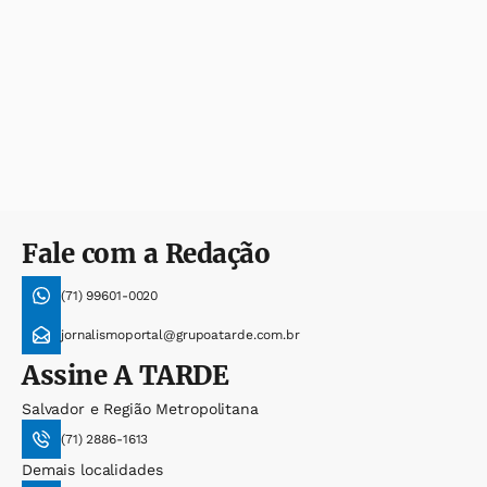
Fale com a Redação
(71) 99601-0020
jornalismoportal@grupoatarde.com.br
Assine
A TARDE
Salvador e Região Metropolitana
(71) 2886-1613
Demais localidades