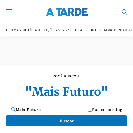
Últimas notícias
ÚLTIMAS NOTÍCIAS
ELEIÇÕES 2026
POLÍTICA
ESPORTES
SALVADOR
BAHIA
P
VOCÊ BUSCOU:
"Mais Futuro"
Buscar por tag
Buscar