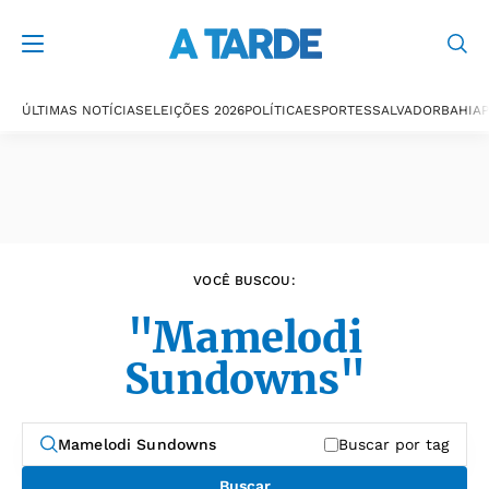
Últimas notícias
ÚLTIMAS NOTÍCIAS
ELEIÇÕES 2026
POLÍTICA
ESPORTES
SALVADOR
BAHIA
P
VOCÊ BUSCOU:
"Mamelodi
Sundowns"
Buscar por tag
Buscar