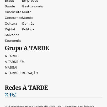
Brasil
Empregos
Saúde
Gastronomia
Cineinsite
Muito
Concursos
Mundo
Cultura
Opinião
Digital
Política
Salvador
Economia
Grupo
A TARDE
A TARDE
A TARDE FM
MASSA!
A TARDE EDUCAÇÃO
Redes
A TARDE
Rua Professor Milton Cayres de Brito, 204 - Caminho das Árvores,