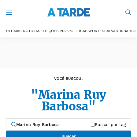
Últimas notícias
ÚLTIMAS NOTÍCIAS
ELEIÇÕES 2026
POLÍTICA
ESPORTES
SALVADOR
BAHIA
P
VOCÊ BUSCOU:
"Marina Ruy
Barbosa"
Buscar por tag
Buscar