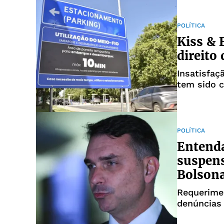
POLÍTICA
Kiss & 
direito 
Insatisfaç
tem sido c
sociedade
POLÍTICA
Entenda
suspens
Bolson
Requerimen
denúncias 