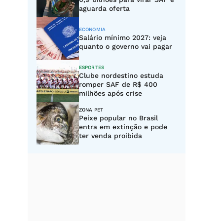
aguarda oferta
ECONOMIA
Salário mínimo 2027: veja
quanto o governo vai pagar
ESPORTES
Clube nordestino estuda
romper SAF de R$ 400
milhões após crise
ZONA PET
Peixe popular no Brasil
entra em extinção e pode
ter venda proibida