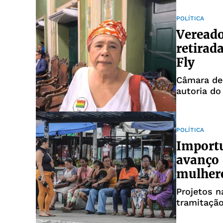
POLÍTICA
Veread
retirad
Fly
Câmara de
autoria do
POLÍTICA
Import
avanço 
mulher
Projetos n
tramitaçã