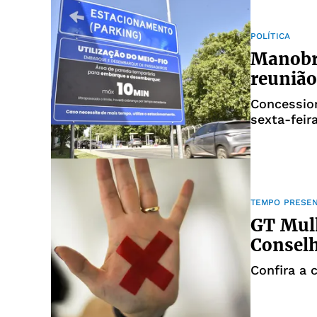
POLÍTICA
Manobra
reunião
Concession
sexta-feir
TEMPO PRESE
GT Mulh
Consel
Confira a 