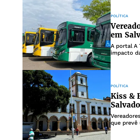
POLÍTICA
Vereado
em Salv
A portal A
impacto da
POLÍTICA
Kiss &
Salvado
Vereadores
que prevê