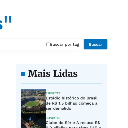
s"
Buscar por tag
Buscar
Mais Lidas
ESPORTES
Estádio histórico do Brasil
de R$ 1,5 bilhão começa a
ser demolido
ESPORTES
Clube da Série A recusa R$
6,9 bilhões para virar SAF e