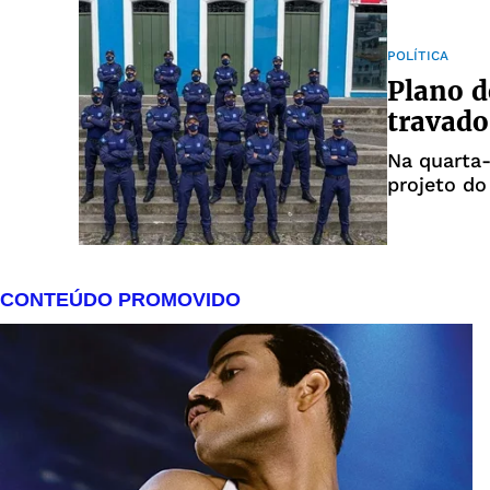
POLÍTICA
Plano d
travado
Na quarta-
projeto do