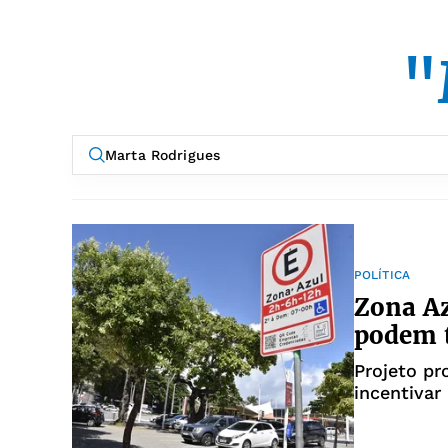
"
POLÍTICA
Zona Az
podem t
Projeto pr
incentivar