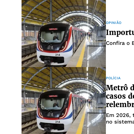
OPINIÃO
Import
Confira o 
POLÍCIA
Metrô d
casos d
relemb
Em 2026, t
no sistema