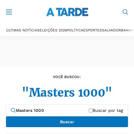
Últimas notícias
ÚLTIMAS NOTÍCIAS
ELEIÇÕES 2026
POLÍTICA
ESPORTES
SALVADOR
BAHIA
P
VOCÊ BUSCOU:
"Masters 1000"
Buscar por tag
Buscar