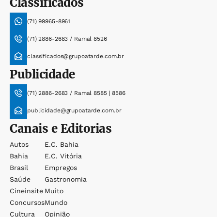
Classificados
(71) 99965-8961
(71) 2886-2683 / Ramal 8526
classificados@grupoatarde.com.br
Publicidade
(71) 2886-2683 / Ramal 8585 | 8586
publicidade@grupoatarde.com.br
Canais e Editorias
Autos
E.c. Bahia
Bahia
E.c. Vitória
Brasil
Empregos
Saúde
Gastronomia
Cineinsite
Muito
Concursos
Mundo
Cultura
Opinião