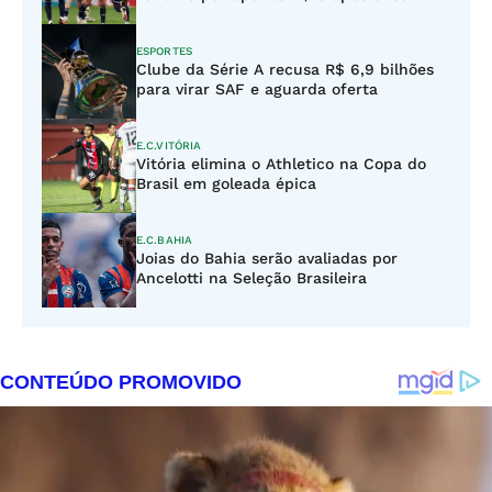
ESPORTES
Clube da Série A recusa R$ 6,9 bilhões
para virar SAF e aguarda oferta
E.C.VITÓRIA
Vitória elimina o Athletico na Copa do
Brasil em goleada épica
E.C.BAHIA
Joias do Bahia serão avaliadas por
Ancelotti na Seleção Brasileira