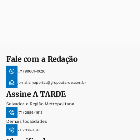
Fale com a Redação
(71) 99601-0020
jornalismoportal@grupoatarde.com.br
Assine
A TARDE
Salvador e Região Metropolitana
(71) 2886-1613
Demais localidades
71 2886-1613