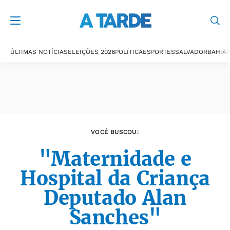
Últimas notícias
ÚLTIMAS NOTÍCIAS
ELEIÇÕES 2026
POLÍTICA
ESPORTES
SALVADOR
BAHIA
P
VOCÊ BUSCOU:
"Maternidade e
Hospital da Criança
Deputado Alan
Sanches"