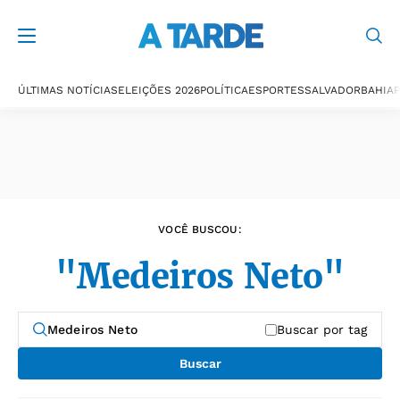
Últimas notícias
ÚLTIMAS NOTÍCIAS
ELEIÇÕES 2026
POLÍTICA
ESPORTES
SALVADOR
BAHIA
P
VOCÊ BUSCOU:
"Medeiros Neto"
Buscar por tag
Buscar