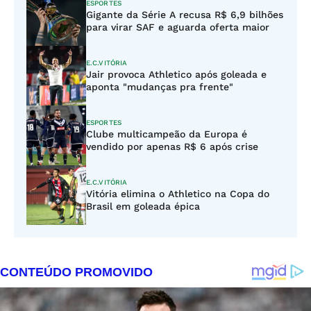
ESPORTES
Gigante da Série A recusa R$ 6,9 bilhões
para virar SAF e aguarda oferta maior
E.C.VITÓRIA
Jair provoca Athletico após goleada e
aponta "mudanças pra frente"
ESPORTES
Clube multicampeão da Europa é
vendido por apenas R$ 6 após crise
E.C.VITÓRIA
Vitória elimina o Athletico na Copa do
Brasil em goleada épica