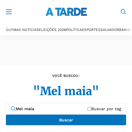
Últimas notícias
ÚLTIMAS NOTÍCIAS
ELEIÇÕES 2026
POLÍTICA
ESPORTES
SALVADOR
BAHIA
P
VOCÊ BUSCOU:
"Mel maia"
Buscar por tag
Buscar