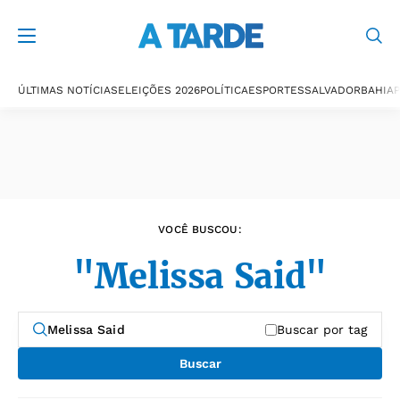
Últimas notícias
ÚLTIMAS NOTÍCIAS
ELEIÇÕES 2026
POLÍTICA
ESPORTES
SALVADOR
BAHIA
P
VOCÊ BUSCOU:
"Melissa Said"
Buscar por tag
Buscar