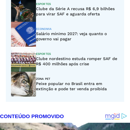
ESPORTES
Clube da Série A recusa R$ 6,9 bilhões
para virar SAF e aguarda oferta
ECONOMIA
Salário mínimo 2027: veja quanto o
governo vai pagar
ESPORTES
Clube nordestino estuda romper SAF de
R$ 400 milhões após crise
ZONA PET
Peixe popular no Brasil entra em
extinção e pode ter venda proibida