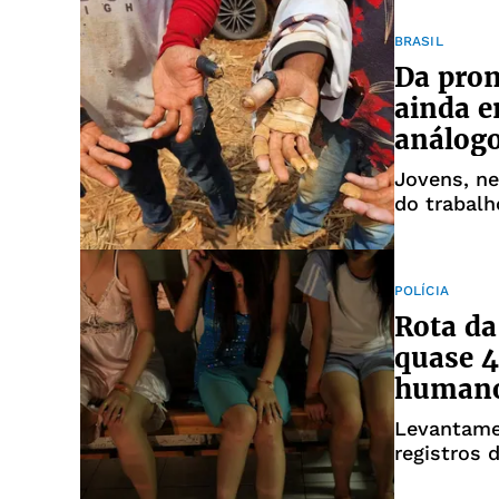
BRASIL
Da prom
ainda e
análogo
Jovens, ne
do trabalh
POLÍCIA
Rota da
quase 4
humano
Levantame
registros 
combate