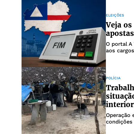
ELEIÇÕES
Veja os
apostas
O portal A
aos cargo
POLÍCIA
Trabalh
situaçã
interio
Operação 
condições