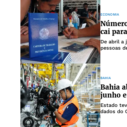
ECONOMIA
Número 
cai par
De abril a 
pessoas d
BAHIA
Bahia a
junho e
Estado tev
dados do 