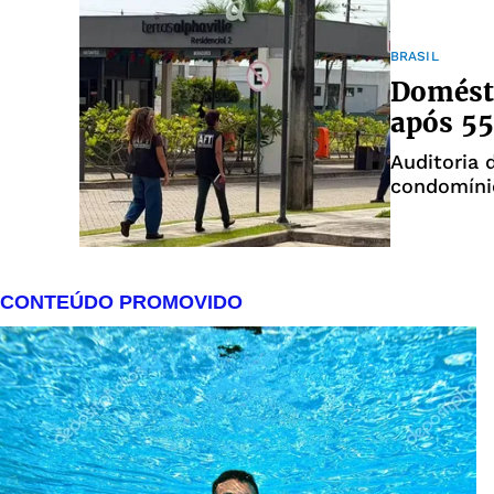
BRASIL
Domésti
após 5
Auditoria 
condomíni