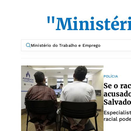
"Ministér
POLÍCIA
Se o ra
acusado
Salvado
Especialis
racial pod