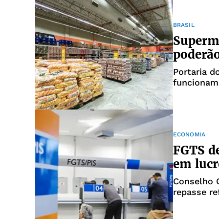
BRASIL
Superme
poderão
Portaria d
funcionam
ECONOMIA
FGTS de
em lucr
Conselho 
repasse re