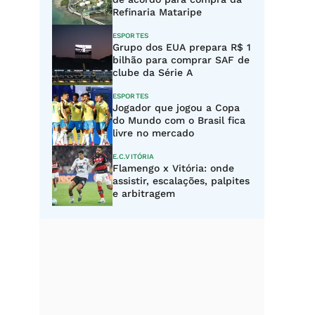
Refinaria Mataripe
ESPORTES
Grupo dos EUA prepara R$ 1
bilhão para comprar SAF de
clube da Série A
ESPORTES
Jogador que jogou a Copa
do Mundo com o Brasil fica
livre no mercado
E.C.VITÓRIA
Flamengo x Vitória: onde
assistir, escalações, palpites
e arbitragem