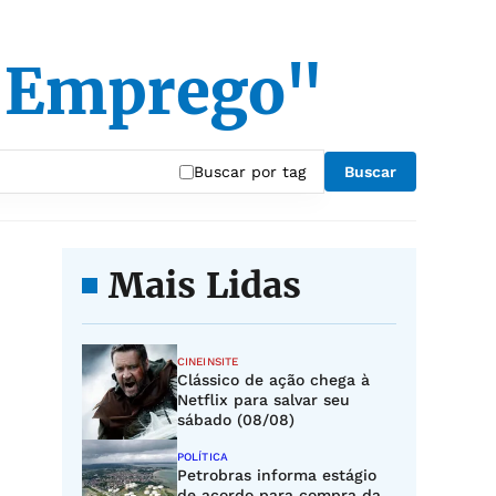
e Emprego"
Buscar por tag
Buscar
Mais Lidas
CINEINSITE
Clássico de ação chega à
Netflix para salvar seu
sábado (08/08)
POLÍTICA
Petrobras informa estágio
de acordo para compra da