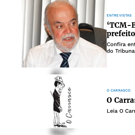
ENTREVISTAS
‘TCM-BA
prefeit
Confira en
do Tribun
O CARRASCO
O Carra
Leia O Ca