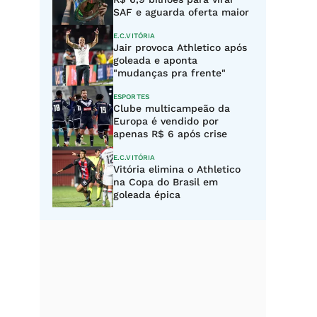
SAF e aguarda oferta maior
E.C.VITÓRIA
Jair provoca Athletico após
goleada e aponta
"mudanças pra frente"
ESPORTES
Clube multicampeão da
Europa é vendido por
apenas R$ 6 após crise
E.C.VITÓRIA
Vitória elimina o Athletico
na Copa do Brasil em
goleada épica