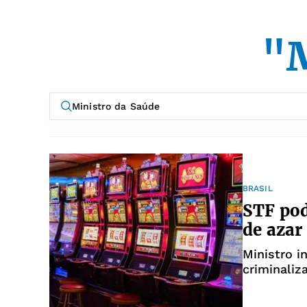
"M
BRASIL
STF pod
de azar
Ministro i
criminaliz