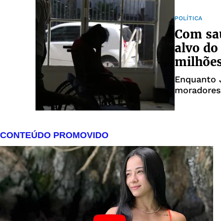
POLÍTICA
Com saú
alvo do
milhõe
Enquanto J
moradores