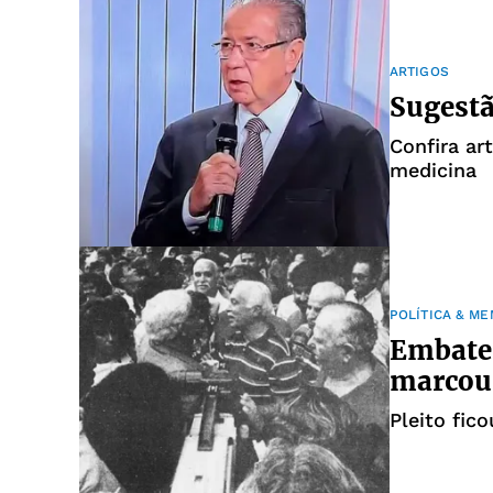
ARTIGOS
Sugestã
Confira ar
medicina
POLÍTICA & M
Embate 
marcou 
Pleito fic