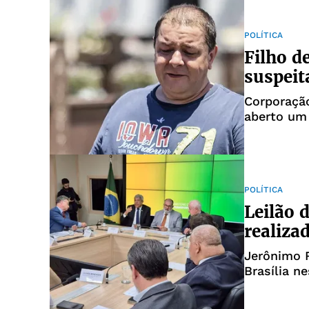
POLÍTICA
Filho d
suspeit
Corporaçã
aberto um 
POLÍTICA
Leilão 
realiza
Jerônimo 
Brasília ne