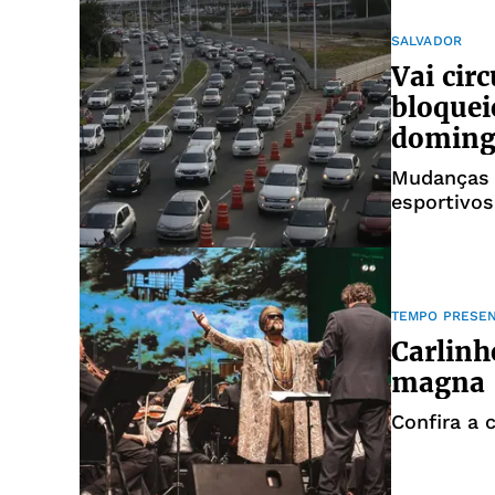
SALVADOR
Vai cir
bloquei
doming
Mudanças o
esportivos
TEMPO PRESE
Carlinh
magna
Confira a 