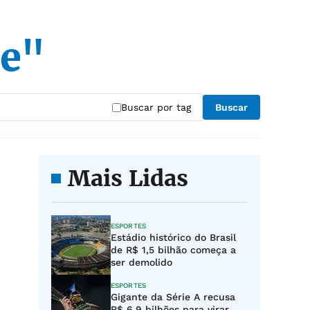
de"
Buscar por tag
Buscar
Mais Lidas
ESPORTES
Estádio histórico do Brasil
de R$ 1,5 bilhão começa a
ser demolido
ESPORTES
Gigante da Série A recusa
R$ 6,9 bilhões para virar