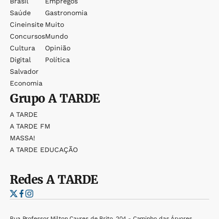
Brasil
Empregos
Saúde
Gastronomia
Cineinsite
Muito
Concursos
Mundo
Cultura
Opinião
Digital
Política
Salvador
Economia
Grupo
A TARDE
A TARDE
A TARDE FM
MASSA!
A TARDE EDUCAÇÃO
Redes
A TARDE
Rua Professor Milton Cayres de Brito, 204 - Caminho das Árvores,