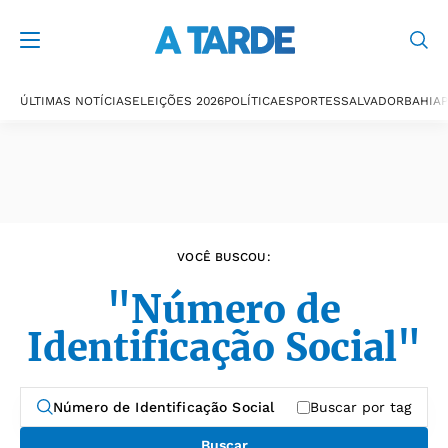
Últimas notícias
ÚLTIMAS NOTÍCIAS
ELEIÇÕES 2026
POLÍTICA
ESPORTES
SALVADOR
BAHIA
P
VOCÊ BUSCOU:
"Número de
Identificação Social"
Buscar por tag
Buscar