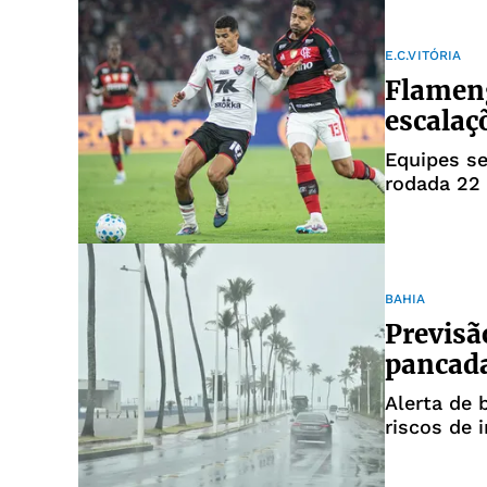
E.C.VITÓRIA
Flameng
escalaç
Equipes se
rodada 22 
BAHIA
Previsã
pancada
Alerta de 
riscos de 