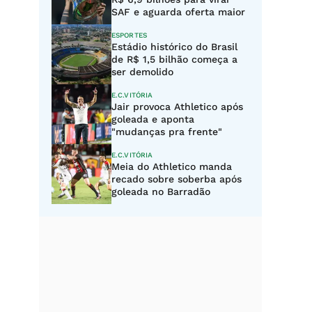
SAF e aguarda oferta maior
ESPORTES
Estádio histórico do Brasil
de R$ 1,5 bilhão começa a
ser demolido
E.C.VITÓRIA
Jair provoca Athletico após
goleada e aponta
"mudanças pra frente"
E.C.VITÓRIA
Meia do Athletico manda
recado sobre soberba após
goleada no Barradão