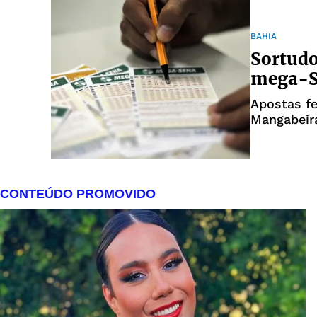
BAHIA
Sortudo
mega-S
Apostas f
Mangabeira
sorteadas