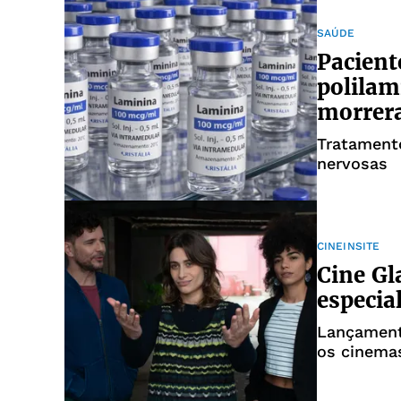
SAÚDE
Pacient
polilam
morrer
Tratamento
nervosas
CINEINSITE
Cine Gl
especia
Lançament
os cinemas