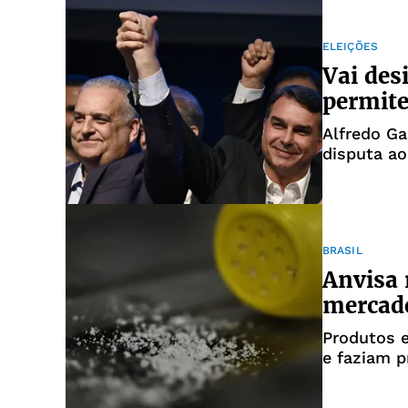
ELEIÇÕES
Vai des
permite
Alfredo G
disputa a
BRASIL
Anvisa 
mercado
Produtos e
e faziam p