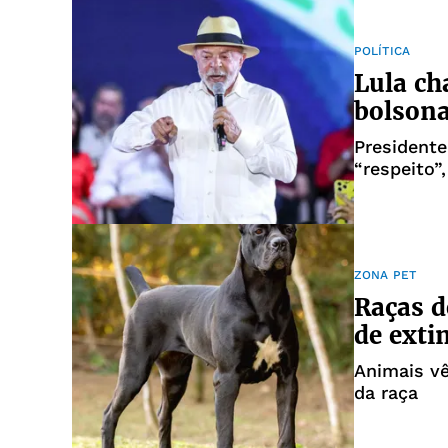
POLÍTICA
Lula ch
bolsona
President
“respeito”
americano
ZONA PET
Raças d
de extin
Animais v
da raça