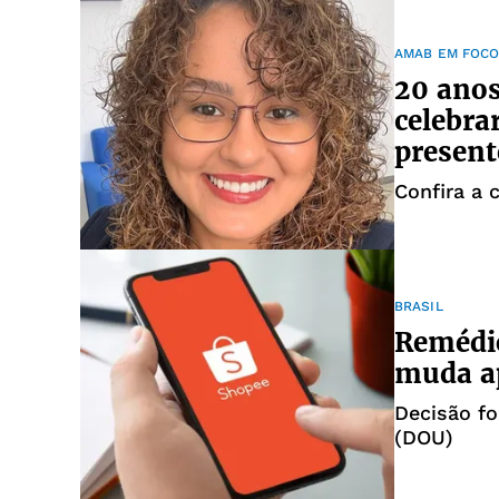
AMAB EM FOC
20 anos
celebra
present
Confira a
BRASIL
Remédio
muda ap
Decisão fo
(DOU)