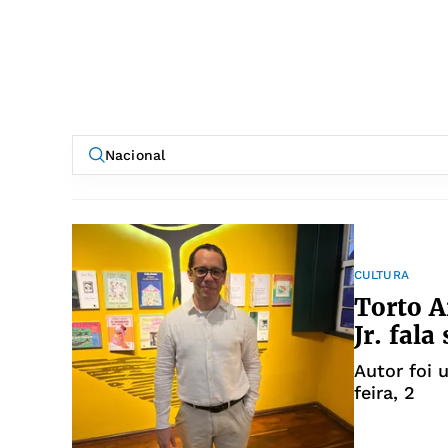
CULTURA
Torto A
Jr. fal
Autor foi 
feira, 2