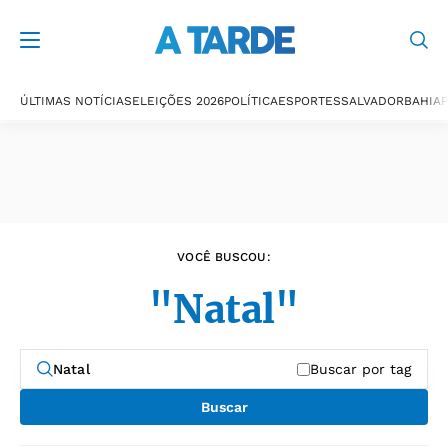
Últimas notícias
ÚLTIMAS NOTÍCIAS
ELEIÇÕES 2026
POLÍTICA
ESPORTES
SALVADOR
BAHIA
P
VOCÊ BUSCOU:
"Natal"
Buscar por tag
Buscar