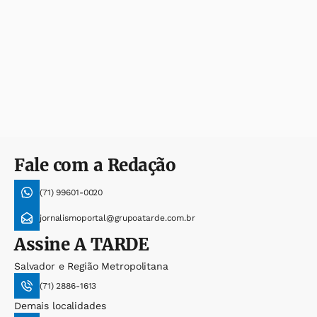
Fale com a Redação
(71) 99601-0020
jornalismoportal@grupoatarde.com.br
Assine
A TARDE
Salvador e Região Metropolitana
(71) 2886-1613
Demais localidades