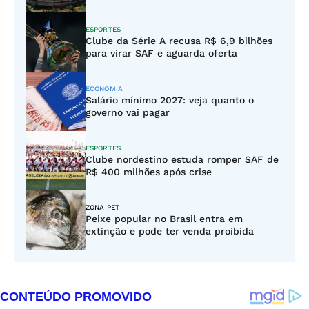
ESPORTES
Clube da Série A recusa R$ 6,9 bilhões
para virar SAF e aguarda oferta
ECONOMIA
Salário mínimo 2027: veja quanto o
governo vai pagar
ESPORTES
Clube nordestino estuda romper SAF de
R$ 400 milhões após crise
ZONA PET
Peixe popular no Brasil entra em
extinção e pode ter venda proibida