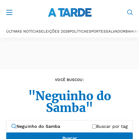
Últimas notícias
ÚLTIMAS NOTÍCIAS
ELEIÇÕES 2026
POLÍTICA
ESPORTES
SALVADOR
BAHIA
P
VOCÊ BUSCOU:
"Neguinho do
Samba"
Buscar por tag
Buscar