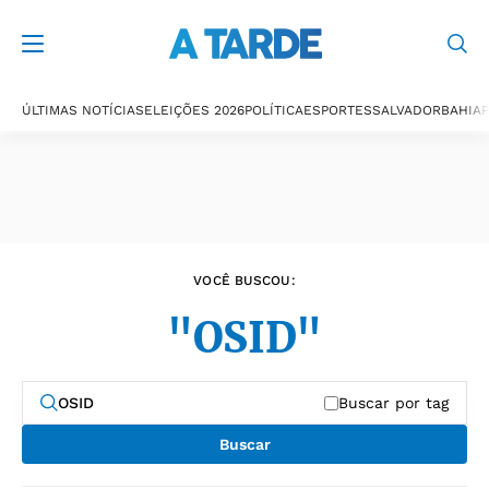
Últimas notícias
ÚLTIMAS NOTÍCIAS
ELEIÇÕES 2026
POLÍTICA
ESPORTES
SALVADOR
BAHIA
P
VOCÊ BUSCOU:
"OSID"
Buscar por tag
Buscar