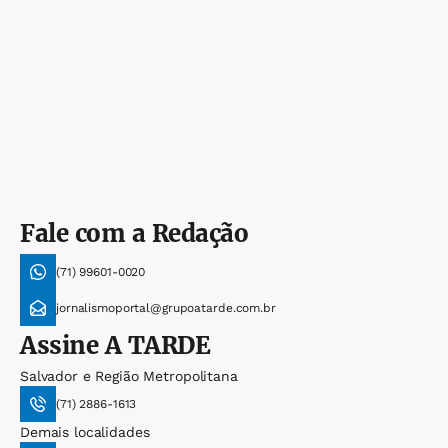
Fale com a Redação
(71) 99601-0020
jornalismoportal@grupoatarde.com.br
Assine
A TARDE
Salvador e Região Metropolitana
(71) 2886-1613
Demais localidades