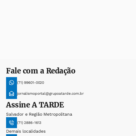
Fale com a Redação
(71) 99601-0020
jornalismoportal@grupoatarde.com.br
Assine
A TARDE
Salvador e Região Metropolitana
(71) 2886-1613
Demais localidades