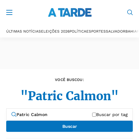
Últimas notícias
ÚLTIMAS NOTÍCIAS
ELEIÇÕES 2026
POLÍTICA
ESPORTES
SALVADOR
BAHIA
P
VOCÊ BUSCOU:
"Patric Calmon"
Buscar por tag
Buscar