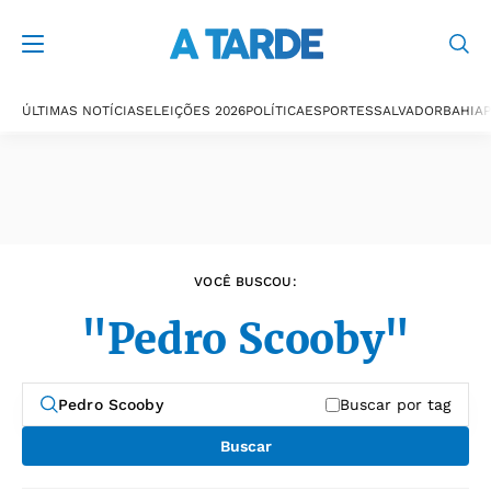
Últimas notícias
ÚLTIMAS NOTÍCIAS
ELEIÇÕES 2026
POLÍTICA
ESPORTES
SALVADOR
BAHIA
P
VOCÊ BUSCOU:
"Pedro Scooby"
Buscar por tag
Buscar