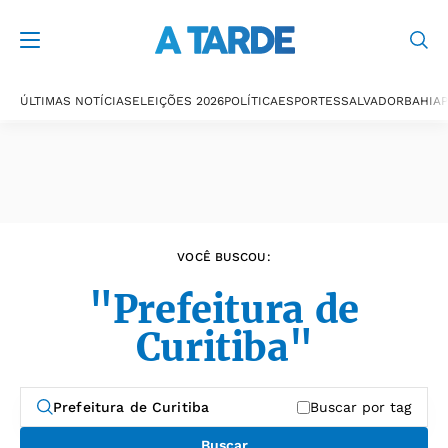
Últimas notícias
ÚLTIMAS NOTÍCIAS
ELEIÇÕES 2026
POLÍTICA
ESPORTES
SALVADOR
BAHIA
P
VOCÊ BUSCOU:
"Prefeitura de
Curitiba"
Buscar por tag
Buscar