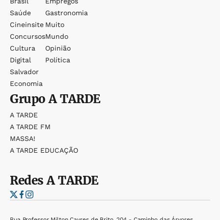
Brasil
Empregos
Saúde
Gastronomia
Cineinsite
Muito
Concursos
Mundo
Cultura
Opinião
Digital
Política
Salvador
Economia
Grupo
A TARDE
A TARDE
A TARDE FM
MASSA!
A TARDE EDUCAÇÃO
Redes
A TARDE
Rua Professor Milton Cayres de Brito, 204 - Caminho das Árvores,