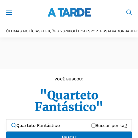
Últimas notícias
ÚLTIMAS NOTÍCIAS
ELEIÇÕES 2026
POLÍTICA
ESPORTES
SALVADOR
BAHIA
P
VOCÊ BUSCOU:
"Quarteto
Fantástico"
Buscar por tag
Buscar