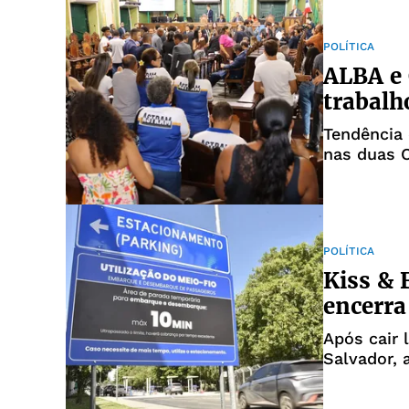
POLÍTICA
ALBA e
trabalh
Tendência 
nas duas C
POLÍTICA
Kiss & 
encerra
Após cair 
Salvador, 