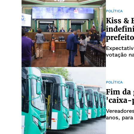
POLÍTICA
Kiss & 
indefin
prefeit
Expectativ
votação na
TARDE
POLÍTICA
Fim da 
'caixa-
Vereadores
anos, para
financeira