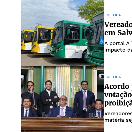
POLÍTICA
Vereado
em Salv
A portal A
impacto da
POLÍTICA
Acordo 
votação 
proibiç
Vereadores articulam um alinhamento para 
matéria se