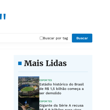
"
Buscar por tag
Buscar
Mais Lidas
ESPORTES
Estádio histórico do Brasil
de R$ 1,5 bilhão começa a
ser demolido
ESPORTES
Gigante da Série A recusa
R$ 6,9 bilhões para virar