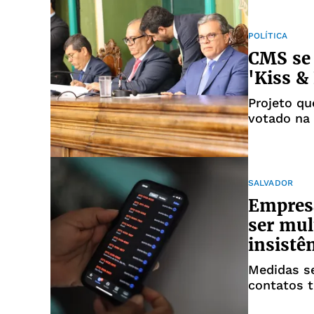
POLÍTICA
CMS se 
'Kiss &
Projeto qu
votado na
SALVADOR
Empresa
ser mul
insistê
Medidas s
contatos t