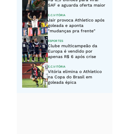
SAF e aguarda oferta maior
E.C.VITÓRIA
Jair provoca Athletico após
goleada e aponta
"mudanças pra frente"
ESPORTES
Clube multicampeão da
Europa é vendido por
apenas R$ 6 após crise
E.C.VITÓRIA
Vitória elimina o Athletico
na Copa do Brasil em
goleada épica