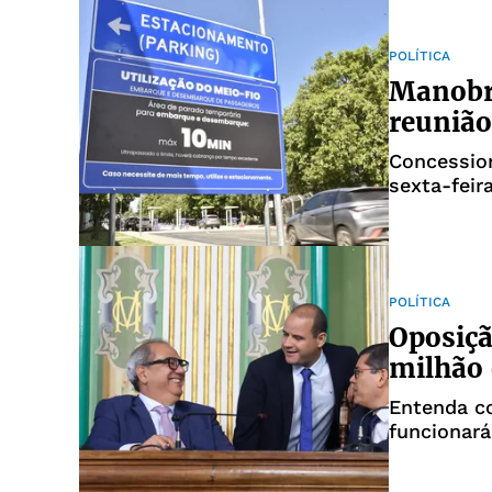
POLÍTICA
Manobra
reunião
Concession
sexta-feir
POLÍTICA
Oposiçã
milhão
Entenda c
funcionará