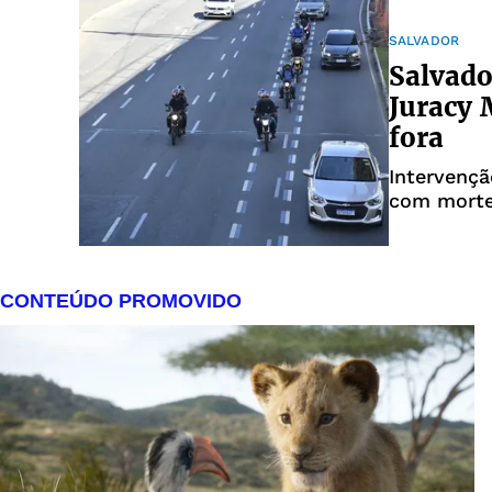
SALVADOR
Salvado
Juracy 
fora
Intervençã
com mortes