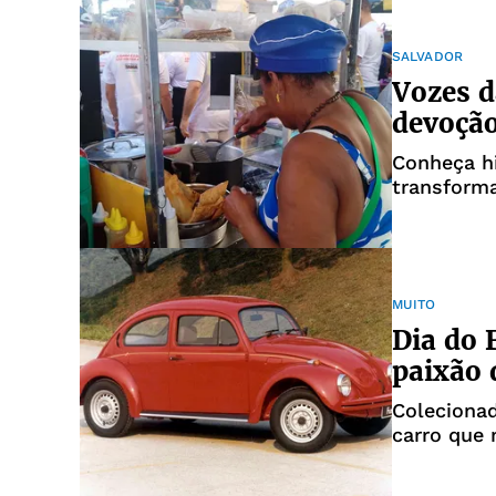
SALVADOR
Vozes d
devoção
Conheça hi
transforma
MUITO
Dia do 
paixão 
Colecionad
carro que 