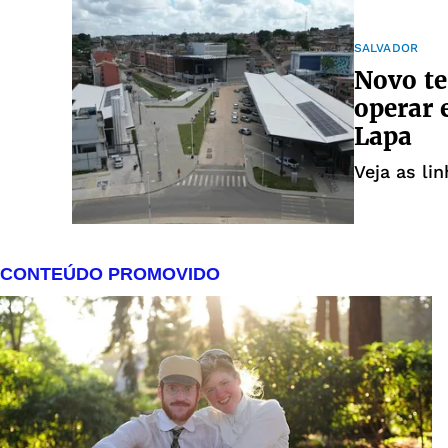
SALVADOR
Novo te
operar 
Lapa
Veja as li