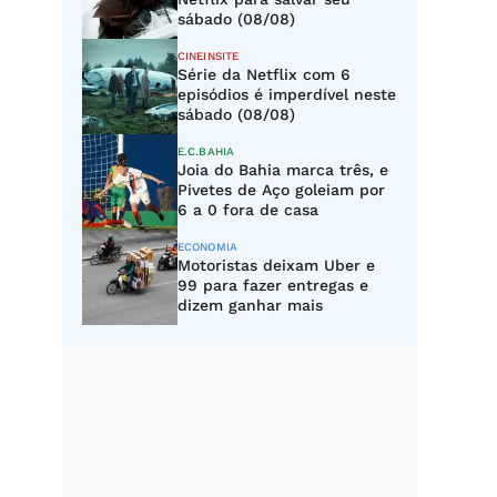
sábado (08/08)
CINEINSITE
Série da Netflix com 6
episódios é imperdível neste
sábado (08/08)
E.C.BAHIA
Joia do Bahia marca três, e
Pivetes de Aço goleiam por
6 a 0 fora de casa
ECONOMIA
Motoristas deixam Uber e
99 para fazer entregas e
dizem ganhar mais