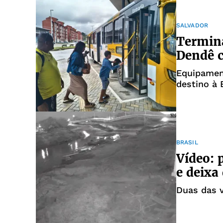
SALVADOR
Termin
Dendê c
Equipamen
destino à 
BRASIL
Vídeo: 
e deixa
Duas das 