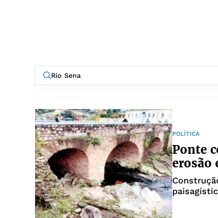
POLÍTICA
Ponte c
erosão 
Construção
paisagísti