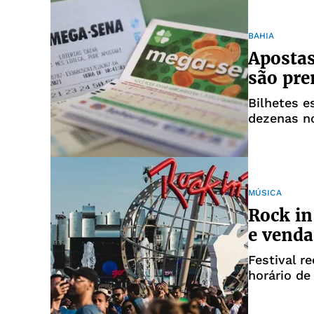
BAHIA
Apostas
são pr
Bilhetes e
dezenas n
MÚSICA
Rock in
e venda
Festival r
horário de