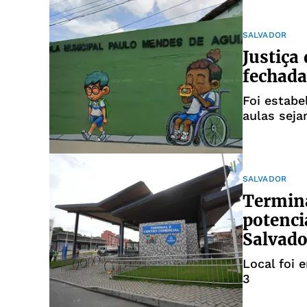
SALVADOR
Justiça
fechada
Foi estabe
aulas sej
SALVADOR
Termin
potenci
Salvado
Local foi 
3