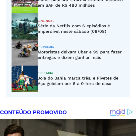
em SAF de R$ 480 milhões
CINEINSITE
Série da Netflix com 6 episódios é
imperdível neste sábado (08/08)
ECONOMIA
Motoristas deixam Uber e 99 para fazer
entregas e dizem ganhar mais
E.C.BAHIA
Joia do Bahia marca três, e Pivetes de
Aço goleiam por 6 a 0 fora de casa