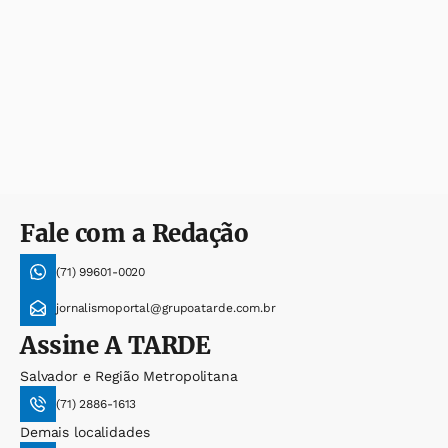
Fale com a Redação
(71) 99601-0020
jornalismoportal@grupoatarde.com.br
Assine
A TARDE
Salvador e Região Metropolitana
(71) 2886-1613
Demais localidades