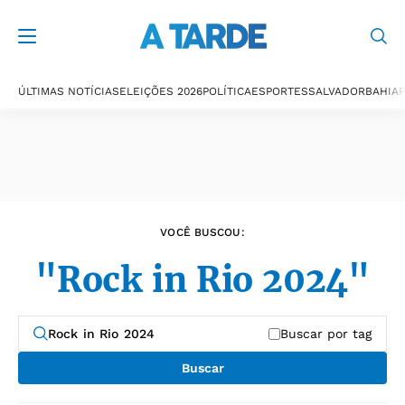
Últimas notícias
ÚLTIMAS NOTÍCIAS
ELEIÇÕES 2026
POLÍTICA
ESPORTES
SALVADOR
BAHIA
P
VOCÊ BUSCOU:
"Rock in Rio 2024"
Buscar por tag
Buscar