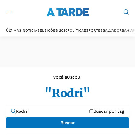
Últimas notícias
ÚLTIMAS NOTÍCIAS
ELEIÇÕES 2026
POLÍTICA
ESPORTES
SALVADOR
BAHIA
P
VOCÊ BUSCOU:
"Rodri"
Buscar por tag
Buscar