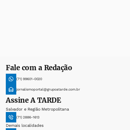
Fale com a Redação
(71) 99601-0020
jornalismoportal@grupoatarde.com.br
Assine
A TARDE
Salvador e Região Metropolitana
(71) 2886-1613
Demais localidades