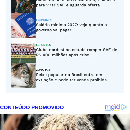
para virar SAF e aguarda oferta
ECONOMIA
Salário mínimo 2027: veja quanto o
governo vai pagar
ESPORTES
Clube nordestino estuda romper SAF de
R$ 400 milhões após crise
ZONA PET
Peixe popular no Brasil entra em
extinção e pode ter venda proibida