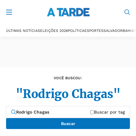
Últimas notícias
ÚLTIMAS NOTÍCIAS
ELEIÇÕES 2026
POLÍTICA
ESPORTES
SALVADOR
BAHIA
P
VOCÊ BUSCOU:
"Rodrigo Chagas"
Buscar por tag
Buscar