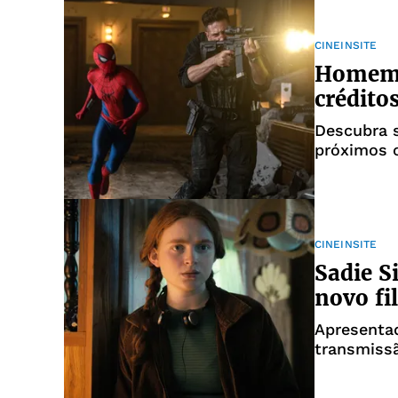
CINEINSITE
Homem-
crédito
Descubra s
próximos 
CINEINSITE
Sadie S
novo f
Apresentad
transmissã