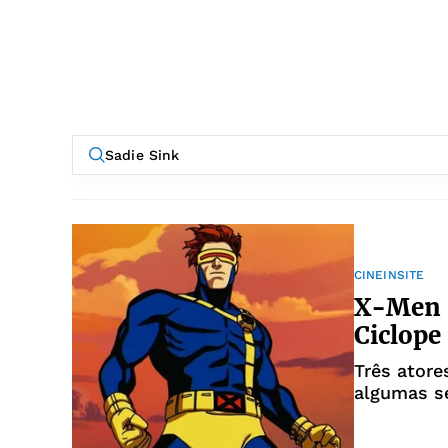
CINEINSITE
X-Men 
Ciclope
Três atore
algumas s