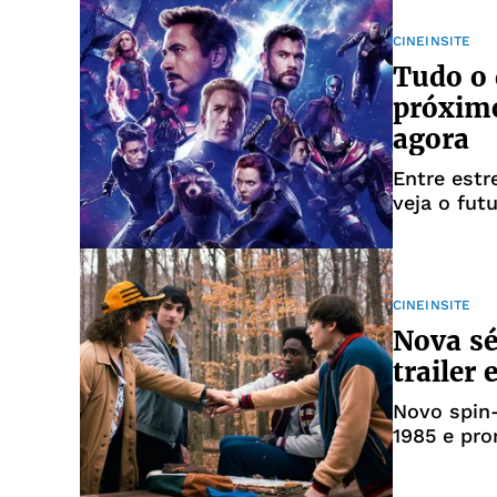
CINEINSITE
Tudo o 
próximo
agora
Entre estr
veja o fut
CINEINSITE
Nova sé
trailer 
Novo spin-
1985 e pro
temporad