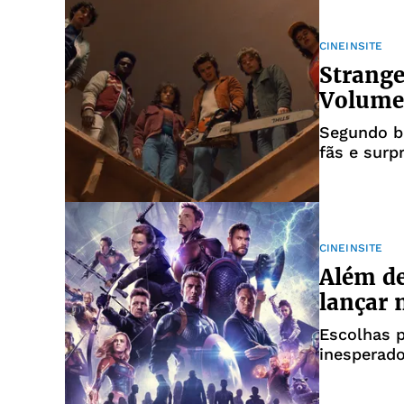
CINEINSITE
Strange
Volume 
Segundo bl
fãs e surp
CINEINSITE
Além de
lançar 
Escolhas 
inesperado