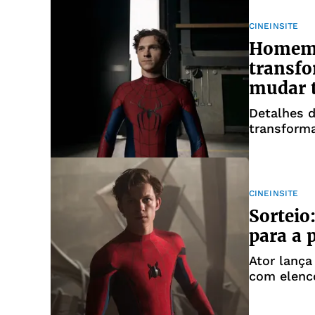
CINEINSITE
Homem-
transfo
mudar 
Detalhes 
transform
CINEINSITE
Sorteio
para a
Ator lanç
com elenco