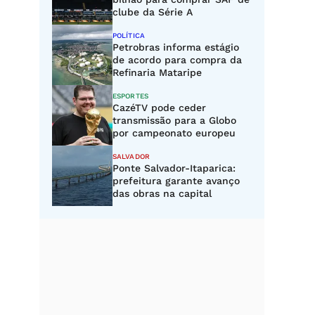
clube da Série A
POLÍTICA
Petrobras informa estágio
de acordo para compra da
Refinaria Mataripe
ESPORTES
CazéTV pode ceder
transmissão para a Globo
por campeonato europeu
SALVADOR
Ponte Salvador-Itaparica:
prefeitura garante avanço
das obras na capital