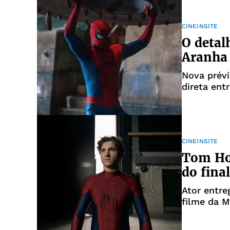
CINEINSITE
O detal
Aranha 
Nova prévi
direta ent
CINEINSITE
Tom Hol
do fin
Ator entr
filme da M