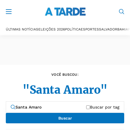
Últimas notícias
ÚLTIMAS NOTÍCIAS
ELEIÇÕES 2026
POLÍTICA
ESPORTES
SALVADOR
BAHIA
P
VOCÊ BUSCOU:
"Santa Amaro"
Buscar por tag
Buscar