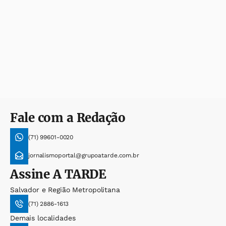
Fale com a Redação
(71) 99601-0020
jornalismoportal@grupoatarde.com.br
Assine
A TARDE
Salvador e Região Metropolitana
(71) 2886-1613
Demais localidades