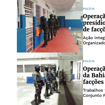
POLÍCIA
Operaç
presídi
de facç
Ação integ
Organizado
POLÍCIA
Operaçã
da Bahi
facções
Trabalhos 
Conjunto P