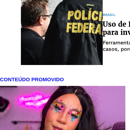
BRASIL
Uso de 
para in
Ferrament
casos, po