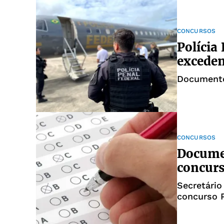
CONCURSOS
Polícia
exceden
Documento 
CONCURSOS
Documen
concurs
Secretári
concurso 
MGI e refo