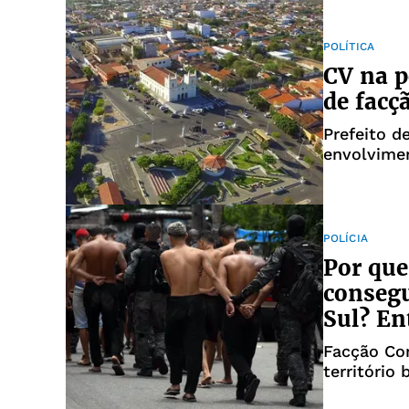
POLÍTICA
CV na p
de facç
Prefeito d
envolvime
POLÍCIA
Por qu
consegu
Sul? En
Facção Co
território 