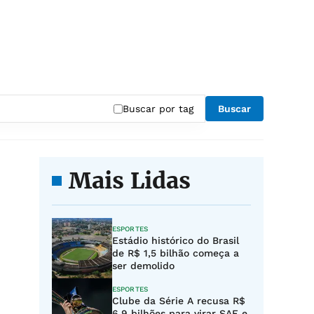
Buscar por tag
Buscar
Mais Lidas
ESPORTES
Estádio histórico do Brasil
de R$ 1,5 bilhão começa a
ser demolido
ESPORTES
Clube da Série A recusa R$
6,9 bilhões para virar SAF e