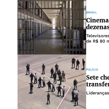
BRASIL
Cinema 
dezenas
Televisore
de R$ 80 m
POLÍCIA
Sete ch
transfe
Lideranças