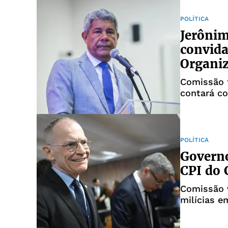
POLÍTICA
Jerôni
convida
Organi
Comissão f
contará co
POLÍTICA
Governo
CPI do 
Comissão v
milícias e