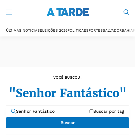
Últimas notícias
ÚLTIMAS NOTÍCIAS
ELEIÇÕES 2026
POLÍTICA
ESPORTES
SALVADOR
BAHIA
P
VOCÊ BUSCOU:
"Senhor Fantástico"
Buscar por tag
Buscar