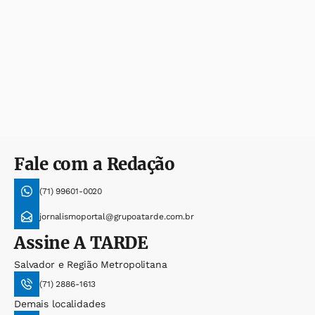
Fale com a Redação
(71) 99601-0020
jornalismoportal@grupoatarde.com.br
Assine
A TARDE
Salvador e Região Metropolitana
(71) 2886-1613
Demais localidades