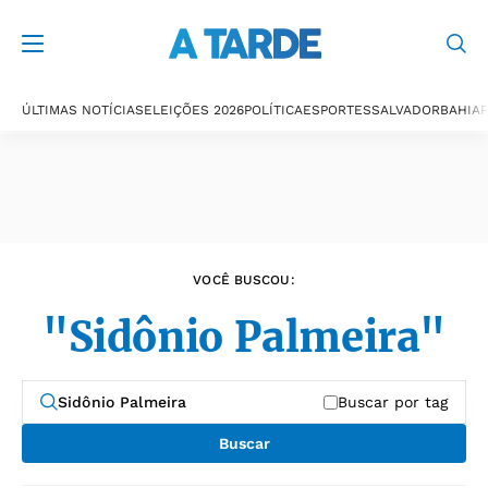
Últimas notícias
ÚLTIMAS NOTÍCIAS
ELEIÇÕES 2026
POLÍTICA
ESPORTES
SALVADOR
BAHIA
P
VOCÊ BUSCOU:
"Sidônio Palmeira"
Buscar por tag
Buscar