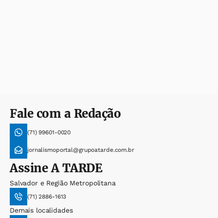
Fale com a Redação
(71) 99601-0020
jornalismoportal@grupoatarde.com.br
Assine
A TARDE
Salvador e Região Metropolitana
(71) 2886-1613
Demais localidades