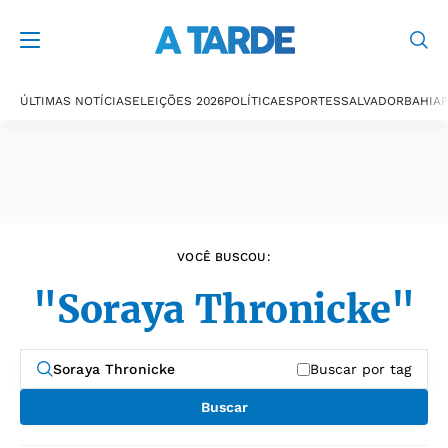
Últimas notícias
ÚLTIMAS NOTÍCIAS
ELEIÇÕES 2026
POLÍTICA
ESPORTES
SALVADOR
BAHIA
P
VOCÊ BUSCOU:
"Soraya Thronicke"
Buscar por tag
Buscar