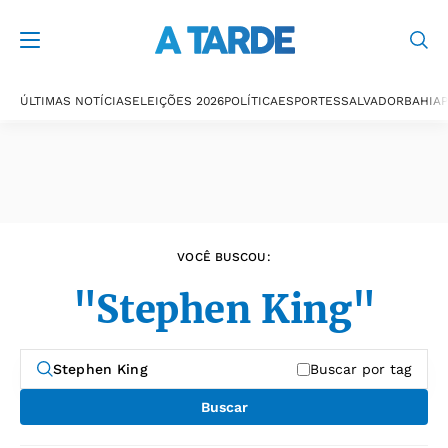
Últimas notícias
ÚLTIMAS NOTÍCIAS
ELEIÇÕES 2026
POLÍTICA
ESPORTES
SALVADOR
BAHIA
P
VOCÊ BUSCOU:
"Stephen King"
Buscar por tag
Buscar