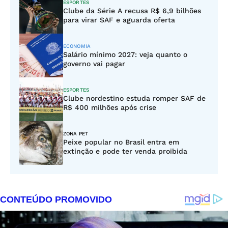
ESPORTES
Clube da Série A recusa R$ 6,9 bilhões
para virar SAF e aguarda oferta
ECONOMIA
Salário mínimo 2027: veja quanto o
governo vai pagar
ESPORTES
Clube nordestino estuda romper SAF de
R$ 400 milhões após crise
ZONA PET
Peixe popular no Brasil entra em
extinção e pode ter venda proibida