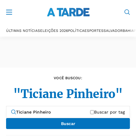
Últimas notícias
ÚLTIMAS NOTÍCIAS
ELEIÇÕES 2026
POLÍTICA
ESPORTES
SALVADOR
BAHIA
P
VOCÊ BUSCOU:
"Ticiane Pinheiro"
Buscar por tag
Buscar