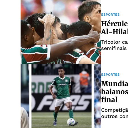
ESPORTES
Hércule
Al-Hila
Tricolor c
semifinais
ESPORTES
Mundial
baianos
final
Competiçã
outros co