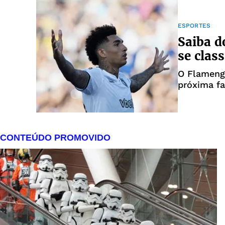
ESPORTES
Saiba d
se clas
O Flamengo
próxima f