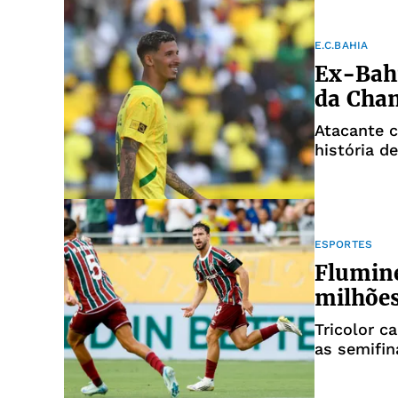
E.C.BAHIA
Ex-Bahi
da Cham
Atacante c
história d
ESPORTES
Flumine
milhõe
Tricolor c
as semifin