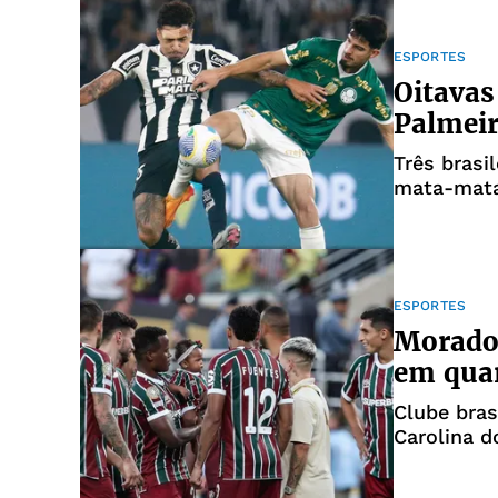
ESPORTES
Oitavas
Palmeir
Três brasi
mata-mata
ESPORTES
Morador
em quar
Clube bras
Carolina d
de Clubes