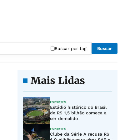
Buscar por tag
Buscar
Mais Lidas
ESPORTES
Estádio histórico do Brasil
de R$ 1,5 bilhão começa a
ser demolido
ESPORTES
Clube da Série A recusa R$
6,9 bilhões para virar SAF e