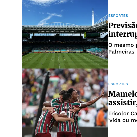
ESPORTES
Previsã
interru
O mesmo p
Palmeiras 
quarta-fei
ESPORTES
Mamelo
assisti
Tricolor C
'vida ou m