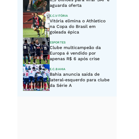
aguarda oferta
E.C.VITÓRIA
Vitória elimina o Athletico
na Copa do Brasil em
goleada épica
ESPORTES
Clube multicampeão da
Europa é vendido por
apenas R$ 6 após crise
E.C.BAHIA
Bahia anuncia saída de
lateral-esquerdo para clube
da Série A