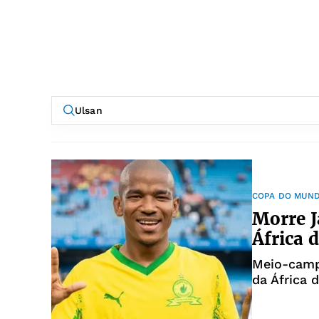
COPA DO MUN
Morre J
África 
Meio-camp
da África 