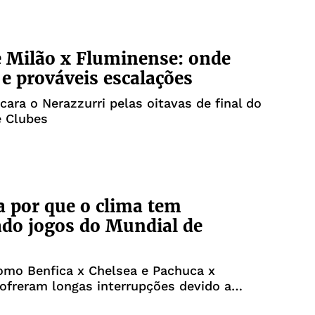
e Milão x Fluminense: onde
r e prováveis escalações
ncara o Nerazzurri pelas oitavas de final do
e Clubes
 por que o clima tem
ado jogos do Mundial de
omo Benfica x Chelsea e Pachuca x
ofreram longas interrupções devido a
lor extremo