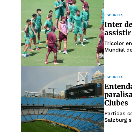
ESPORTES
Inter d
assisti
Tricolor e
Mundial d
ESPORTES
Entenda
paralis
Clubes
Partidas c
Salzburg s
raios e ca