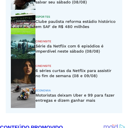
salvar seu sábado (08/08)
ESPORTES
Clube paulista reforma estádio histórico
em SAF de R$ 480 milhões
CINEINSITE
Série da Netflix com 6 episódios é
imperdível neste sábado (08/08)
CINEINSITE
6 séries curtas da Netflix para assistir
no fim de semana (08 e 09/08)
ECONOMIA
Motoristas deixam Uber e 99 para fazer
entregas e dizem ganhar mais