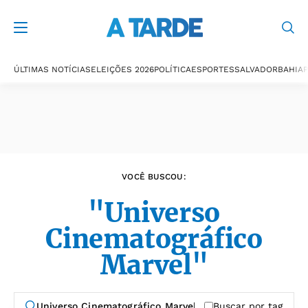
Últimas notícias
ÚLTIMAS NOTÍCIAS
ELEIÇÕES 2026
POLÍTICA
ESPORTES
SALVADOR
BAHIA
P
VOCÊ BUSCOU:
"Universo
Cinematográfico
Marvel"
Buscar por tag