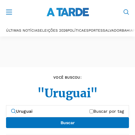
Últimas notícias
ÚLTIMAS NOTÍCIAS
ELEIÇÕES 2026
POLÍTICA
ESPORTES
SALVADOR
BAHIA
P
VOCÊ BUSCOU:
"Uruguai"
Buscar por tag
Buscar