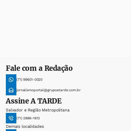
Fale com a Redação
(71) 99601-0020
jornalismoportal@grupoatarde.com.br
Assine
A TARDE
Salvador e Região Metropolitana
(71) 2886-1613
Demais localidades