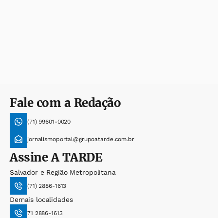
Fale com a Redação
(71) 99601-0020
jornalismoportal@grupoatarde.com.br
Assine
A TARDE
Salvador e Região Metropolitana
(71) 2886-1613
Demais localidades
71 2886-1613